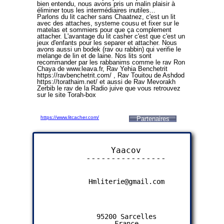
a
a
bien entendu, nous avons pris un malin plaisir à
h
h
éliminer tous les intermédiaires inutiles...
/
/
Parlons du lit cacher sans Chaatnez, c'est un lit
l
l
avec des attaches, systeme cousu et fixer sur le
i
i
matelas et sommiers pour que ça complement
t
t
attacher. L'avantage du lit casher c'est que c'est un
p
p
jeux d'enfants pour les separer et attacher. Nous
u
u
avons aussi un bodek (rav ou rabbin) qui verifie le
r
r
melange de lin et de laine. Nos lits sont
e
e
recommander par les rabbanims comme le rav Ron
t
t
Chaya de www.leava.fr, Rav Yehia Benchetrit
é
é
https://ravbenchetrit.com/ , Rav Touitou de Ashdod
f
f
https://torathaim.net/ et aussi de Rav Mevorakh
a
a
Zerbib le rav de la Radio juive que vous retrouvez
m
m
sur le site Torah-box
i
i
l
l
l
l
https://www.litcacher.com/
Partenaires
i
i
a
a
l
l
e
e
/
/
Yaacov
l
l
----------------
i
i
t
t
---------
j
j
u
u
Hmliterie@gmail.com
i
i
f
f
/
/
f
f
a
a
95200 Sarcelles
b
b
France
r
r