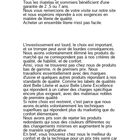
Tous les matelas et sommiers bénéficient d'une
m
m
garantie de 2 ,5 ou 7 ans.
i
i
Nous vous remercions de votre visite sur notre site
e
e
et nous espérons répondre à vos exigences en
r
r
matière de literie de qualité.
s
s
Acheter un ensemble literie n'est pas facile.
é
é
l
l
e
e
c
c
t
t
r
r
L'investissement est lourd, le choix est important,
i
i
et se tromper peut avoir de lourdes conséquences.
q
q
Nous avons volontairement éliminé les produits du
u
u
marché qui ne correspondent pas à nos critères de
e
e
qualité, de fiabilité, et de confort.
,
,
Ainsi, vous ne trouverez pas chez nous de produits
:
:
bas de gamme, ni de premiers prix. Nous
L
L
travaillons essentiellement avec des marques
i
i
d'usine et quelques autres produits répondant à nos
t
t
standards de qualité. Comme les labels de qualités
c
c
dont Belle Literie et aussi Belle Literie Excellence
a
a
qui répondent à un cahier des charges spécifique
c
c
encore plus exigeant, avec des matériaux nobles
h
h
de première qualité.
e
e
Si notre choix est restreint, c'est parce que nous
r
r
avons écartés volontairement les techniques
/
/
superflues qui répondent plus du marketing que du
l
l
confort élémentaire.
i
i
Nous avons pris soin de rejeter les produits
t
t
redondants qui sous des couleurs différentes ou
n
n
des changements minimes en augmentent le prix
i
i
de manière significative.
d
d
En bref, vous trouverez chez nous le meilleur du
d
d
confort et de la technique pour un prix très serré car