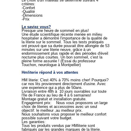
Le choix d'un matelas se détermine suivant 4
a
a
critères:
t
t
-Confort
e
e
-Qualité
l
l
-Dimensions
a
a
-Prix
s
s
s
s
Le saviez vous?
a
a
Presque une heure de sommeil en plus!
n
n
Une étude scientifique récente menée en milieu
s
s
hospitalier a démontré l'importance de la qualité de
c
c
la literie sur le sommeil. Tous les tests pratiqués
h
h
ont prouvé que sa durée pouvait être allongée de 53
a
a
minutes sur une literie neuve, grâce à un
a
a
endormissement plus rapide et des périodes d'éveil
t
t
nocturne plus courtes. Un bon sommeil, c'est la
n
n
pleine forme assurée ! (Essai du professeur
e
e
Touchon, neurologue à Montpellier)
z
z
,
,
Hmliterie répond à vos attentes
d
d
o
o
HM literie: C'est 40% à 70% moins cher! Pourquoi?
r
r
car nos lits proviennent directement d'usine. Avec
m
m
une experience qui a plus de 50ans.
e
e
Livraison entre 48h à 10 jours ouvrables sur toute
z
z
l'Ile de France au lieu de 4 à 6 semaines!
K
K
Montage gratuit et installation gratuite.
a
a
Engagement prix: Nous vous proposons un large
s
s
choix de literies et accessoires avec un seul
h
h
objectif: le meilleur ,au meilleur prix.
e
e
Nous souhaitons vous proposer le meilleur confort
r
r
possible suivant votre budget.
,
,
Les garanties:
s
s
Tous les produits vendus par HMliterie sont
o
o
fabriqués par les grandes marques de la literie.
m
m